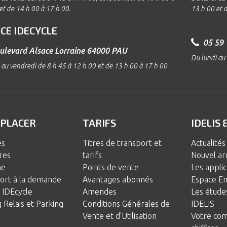
et de 14 h 00 à 17 h 00.
13 h 00 et 
CE IDECYCLE
05 59 
ulevard Alsace Lorraine 64000 PAU
Du lundi au 
 au vendredi de 8 h 45 à 12 h 00 et de 13 h 00 à 17 h 00
ÉPLACER
TARIFS
IDELIS 
es
Titres de transport et
Actualités
ires
tarifs
Nouvel ar
ne
Points de vente
Les applic
ort à la demande
Avantages abonnés
Espace Em
 IDEcycle
Amendes
Les étude
 Relais et Parking
Conditions Générales de
IDELIS
Vente et d'Utilisation
Votre co