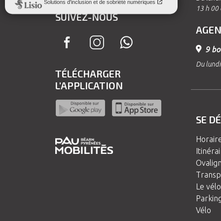
13 h 00 
SUIVEZ-NOUS
AGEN
9 bo
Du lundi
TÉLÉCHARGER
L'APPLICATION
SE D
Horair
Itinéra
Ovalig
Transp
Le vélo
Parking
Vélo