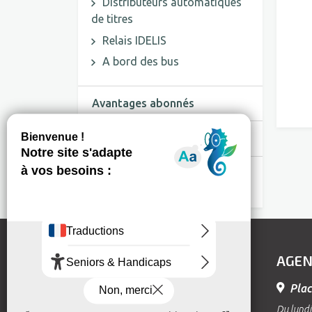
Distributeurs automatiques
de titres
Relais IDELIS
A bord des bus
Avantages abonnés
Amendes
Conditions Générales de
Vente et d'Utilisation
AGEN
Plac
Du lundi