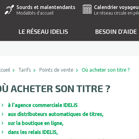
Sourds et malentendants
Calendrier voyageu
Le réseau circule en 
Lien vers la page Accueil pour les publics sourds et m
Modalités d'accueil
Le réseau circule en pé
LE RÉSEAU IDELIS
BESOIN D'AIDE
cueil
Tarifs
Points de vente
Où acheter son titre ?
OÙ ACHETER SON TITRE ?
à l’agence commerciale IDELIS
aux distributeurs automatiques de titres
,
sur la boutique en ligne,
dans les relais IDELIS
,