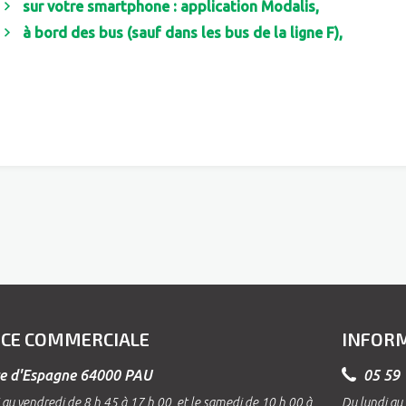
sur votre smartphone : application Modalis
,
à bord des bus
(sauf dans les bus de la ligne F),
CE COMMERCIALE
INFOR
e d'Espagne 64000 PAU
05 59 
 au vendredi de 8 h 45 à 17 h 00, et le samedi de 10 h 00 à
Du lundi au 