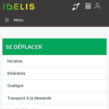
Mon
Lien vers la pa
Le réseau 
Menu
SE DÉPLACER
Horaires
Itinéraires
Ovaligne
Transport à la demande