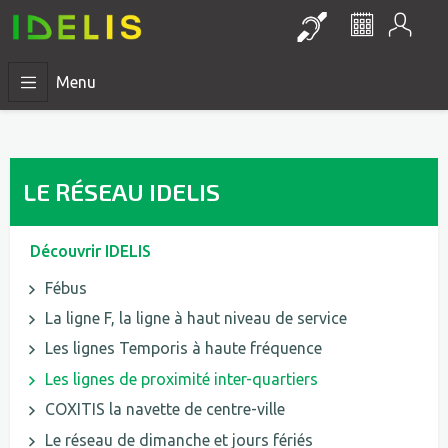
Mon
Lien vers la pa
Le réseau 
Menu
LE RÉSEAU IDELIS
Découvrir IDELIS
Fébus
La ligne F, la ligne à haut niveau de service
Les lignes Temporis à haute fréquence
Les lignes de proximité inter-quartiers
COXITIS la navette de centre-ville
Le réseau de dimanche et jours fériés