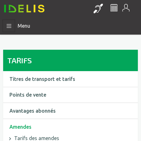
Mon
Lien vers la pa
Le réseau 
Menu
TARIFS
Titres de transport et tarifs
Points de vente
Avantages abonnés
Amendes
Tarifs des amendes