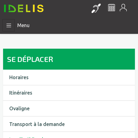
Mon
Lien vers la pa
Le réseau 
Menu
SE DÉPLACER
Horaires
Itinéraires
Ovaligne
Transport à la demande