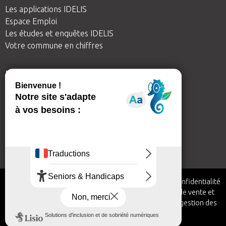
Les applications IDELIS
Espace Emploi
Les études et enquêtes IDELIS
Votre commune en chiffres
BESOIN D'AIDE
IDELIS me guide
Nous contacter
Aide
Inscription à la newsletter
réalisation koredge
|
mentions légales
|
politique de confidentialité
|
accessibilité: non-conforme
|
conditions générales de vente et
d'utilisation
|
plan de site
|
règlement public d'usage
|
gestion des
cookies