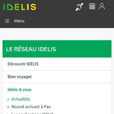
Mon
Lien vers la pa
Le réseau 
Menu
LE RÉSEAU IDELIS
Découvrir IDELIS
Bien voyager
Idelis & vous
Actualités
Nouvel arrivant à Pau