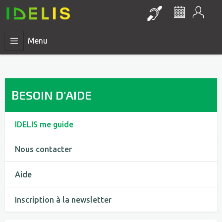
Mon
Lien vers la pa
Le réseau 
Menu
BESOIN D'AIDE
IDELIS me guide
Nous contacter
Aide
Inscription à la newsletter